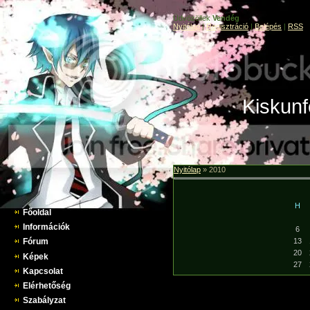
Üdvözöllek
Vendég
Nyitólap
|
Regisztráció
|
Belépés
|
RSS
Kiskunf
Nyitólap
»
2010
H
Főoldal
Információk
6
13
Fórum
20
Képek
27
Kapcsolat
Elérhetőség
Szabályzat