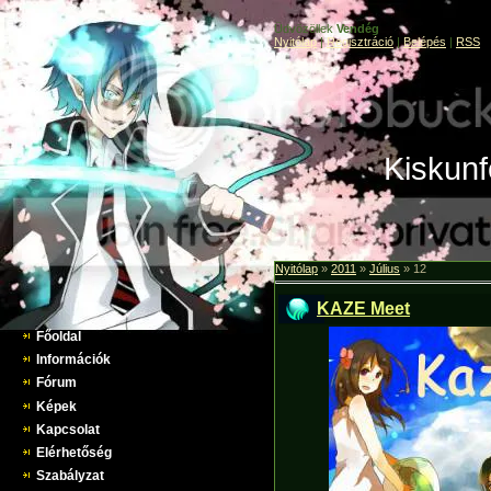
Üdvözöllek
Vendég
Nyitólap
|
Regisztráció
|
Belépés
|
RSS
Kiskunf
Nyitólap
»
2011
»
Július
»
12
KAZE Meet
Főoldal
Információk
Fórum
Képek
Kapcsolat
Elérhetőség
Szabályzat