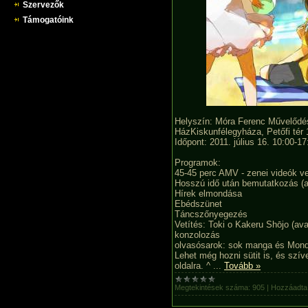
Szervezők
Támogatóink
Helyszín:
Móra Ferenc Művelődés
Ház
Kiskunfélegyháza, Petőfi tér 
Időpont: 2011. július 16. 10:00-17
Programok:
45-45 perc AMV - zenei videók ve
Hosszú idő után bemutatkozás (a
Hírek elmondása
Ebédszünet
Táncszőnyegezés
Vetítés: Toki o Kakeru Shōjo (av
konzolozás
olvasósarok: sok manga és Mondo,
Lehet még hozni sütit is, és szív
oldalra. ^
...
Tovább »
Megtekintések száma:
905
|
Hozzáadta: