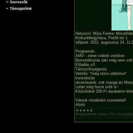
Szervezők
Támogatóink
Helyszín:
Móra Ferenc Művelődés
Kiskunfélegyháza, Petőfi tér 1.
Időpont: 2011. augusztus 24. 11:
Programok:
AMV - zenei videók vetítése
Bemutatkozás (aki még nem volt 
Előadás x3
Táncszőnyegezés
Vetítés: *még nincs eldöntve*
konzolozás
olvasósarok: sok manga és Mondo,
Lehet még hozni sütit is~
Kitűzőinket 200 Ft darabáron leh
Várunk mindenkit szeretettel!
Almiii
Megtekintések száma:
741
|
Hozzáadta: