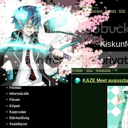
Üdvözöllek
Vendég
Nyitólap
|
Regisztráció
|
Belépés
|
RSS
Kiskunf
Nyitólap
»
2011
»
Augusztus
»
20
KAZE Meet augusztu
Főoldal
Információk
Fórum
Képek
Kapcsolat
Elérhetőség
Szabályzat